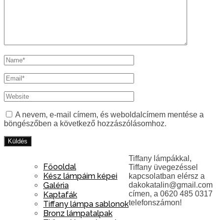
A nevem, e-mail címem, és weboldalcímem mentése a
böngészőben a következő hozzászólásomhoz.
Tiffany lámpákkal,
Főooldal
Tiffany üvegezéssel
Kész lámpáim képei
kapcsolatban elérsz a
Galéria
dakokatalin@gmail.com
címen, a 0620 485 0317
Kaptafák
telefonszámon!
Tiffany lámpa sablonok
Bronz lámpatalpak